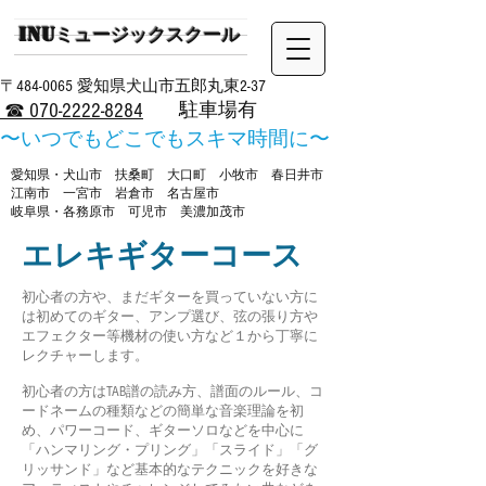
INUミュージックスクール
​〒484-0065 愛知県犬山市五郎丸東2-37
​駐車場有
☎ 070-2222-8284
​〜いつでもどこでもスキマ時間に〜
​愛知県・犬山市 扶桑町 大口町 小牧市 春日井市
江南市 一宮市 岩倉市 名古屋市
岐阜県・各務原市 可児市 美濃加茂市
​エレキギターコース
​初心者の方や、まだギターを買っていない方に
は初めてのギター、アンプ選び、弦の張り方や
エフェクター等機材の使い方など１から丁寧に
レクチャーします。
初心者の方はTAB譜の読み方、譜面のルール、コ
ードネームの種類などの簡単な音楽理論を初
め、パワーコード、ギターソロなどを中心に
「ハンマリング・プリング」「スライド」「グ
リッサンド」など基本的なテクニックを好きな