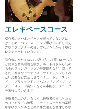
​エレキベースコース
初心者の方やまだベースを買っていない方に
は、初めてのベース、アンプ選び弦の張り替え
方やエフェクターの使い方などを１から丁寧に
レクチャーしていきます。
​初心者のかたは
TAB譜の読み方、譜面のルールな
ど簡単な音楽理論を学び、
ルート弾きから初め
右手のフィンガリングの基礎練習など、慣れて
きたら好きなアーティストやチャレンジしてみ
たい楽曲などに合わせて「ミュート」「スライ
ド」「グリッサンド」「ハンマリング・プリン
グ」「スラップ奏法」など基本的なテクニック
を習得していきます。
​中級者以上の方、もしくは経験者の方は耳コピ
のコツやリズム練習、コードやスケールの基礎
を学び
ジャンルごとの楽曲に適切な音作りを学