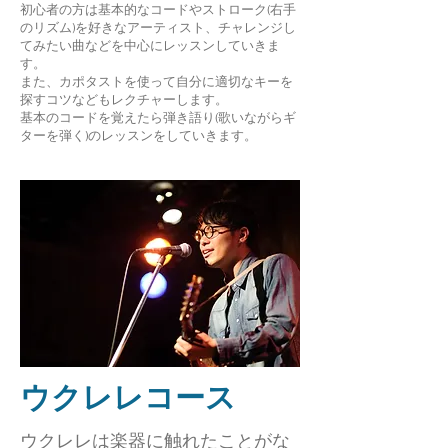
初心者の方は基本的なコードやストローク(右手
のリズム)を好きなアーティスト、チャレンジし
てみたい曲などを中心にレッスンしていきま
す。
​また、カポタストを使って自分に適切なキーを
探すコツなどもレクチャーします。
基本のコードを覚えたら弾き語り(歌いながらギ
ターを弾く)​のレッスンをしていきます。
​ウクレレコース
ウクレレは楽器に触れたことがな