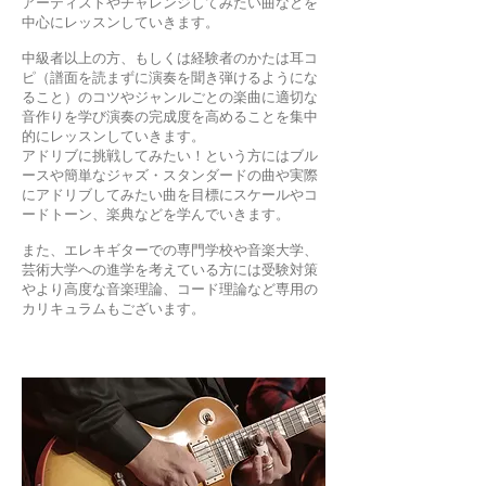
アーティストやチャレンジしてみたい曲などを
中心にレッスンしていきます。
中級者以上の方、もしくは経験者のかたは耳コ
ピ（譜面を読まずに演奏を聞き弾けるようにな
ること）のコツやジャンルごとの楽曲に適切な
音作りを学び演奏の完成度を高めることを集中
的にレッスンしていきます。
アドリブに挑戦してみたい！という方にはブル
ースや簡単なジャズ・スタンダードの曲や実際
にアドリブしてみたい曲を目標にスケールやコ
ードトーン、楽典などを学んでいきます。
​また、エレキギターでの専門学校や音楽大学、
芸術大学への進学を考えている方には受験対策
やより高度な音楽理論、コード理論など専用の
カリキュラムもございます。