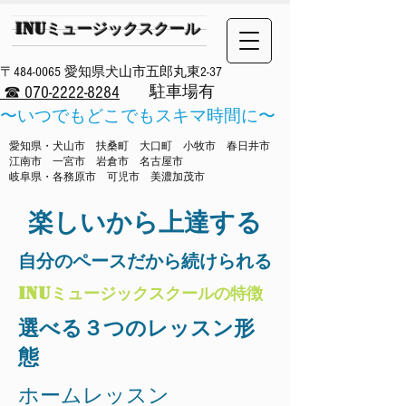
INUミュージックスクール
​〒484-0065 愛知県犬山市五郎丸東2-37
​駐車場有
☎ 070-2222-8284
​〜いつでもどこでもスキマ時間に〜
​愛知県・犬山市 扶桑町 大口町 小牧市 春日井市
江南市 一宮市 岩倉市 名古屋市
岐阜県・各務原市 可児市 美濃加茂市
​楽しいから上達する
​自分のペースだから続けられる
INUミュージックスクールの特徴
​選べる３つのレッスン形
態
​ホームレッスン